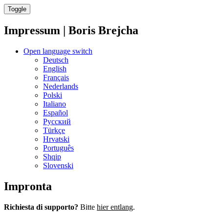
Toggle
Impressum | Boris Brejcha
Open language switch
Deutsch
English
Français
Nederlands
Polski
Italiano
Español
Русский
Türkçe
Hrvatski
Português
Shqip
Slovenski
Impronta
Richiesta di supporto?
Bitte
hier entlang
.