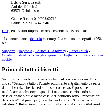
Fckng Serious e.K.
Auf der Dürich 2
63571 Gelnhausen
Codice fiscale: 019/808/02718
Partita IVA.: DE247294017
Hier
geht es zum Impressum des Ticketdienstleisters ticket.io
La connessione a
ticket.io
è crittografata con una crittografia a 256
bit.
Supporto
•
Impronta
•
Politica sulla privacy
•
Accessibilità
•
Condizioni di utilizzo per gli acquirenti di biglietti
•
Impostazioni dei
cookie
Prima di tutto i biscotti
Su questo sito web utilizziamo cookie e altri servizi esterni. Facendo
clic su "Seleziona tutto", l'utente acconsente al trattamento da parte
di tutti i servizi che richiedono il suo consenso. È possibile
modificare la selezione in qualsiasi momento selezionando o
deselezionando più o meno caselle di controllo sotto "Impostazioni
dei cookie" nel piè di pagina e cliccando poi su "Conferma la
selezione". Potete trovare maggiori informazioni sui rispettivi servizi