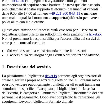
Noi di
ticket.io
ci impegniamo a garantire a tutti gli utenti
un'esperienza di acquisto senza barriere. Se trovi qualche ostacolo,
puoi chiamare il nostro supporto telefonico (dal lunedì al venerdì
dalle 9:00 alle 17:00 al numero
+49 221 300 843–11
o mandare
un'e-mail in qualsiasi momento a
support(at)ticket.io
per avere un
po' di aiuto con il tuo ordine.
Questa dichiarazione sull'accessibilità vale solo per il servizio di
biglietteria online offerto sui sottodomini della piattaforma
ticket.io
.
Non ci prendiamo la responsabilità per l'accessibilità dei servizi di
terze parti, come ad esempio:
Siti web o sistemi a cui si rimanda tramite link esterni
L'accessibilità dei luoghi degli eventi o dei servizi che offrono
1. Descrizione del servizio
La piattaforma di biglietteria
ticket.io
permette agli organizzatori di
creare e gestire i propri negozi di biglietti online. Gli organizzatori
possono vendere pubblicamente i biglietti per gli eventi tramite un
sottodominio specifico. L'acquisto dei biglietti include la scelta
dell'evento, la categoria e il numero di biglietti, l'inserimento dei dati
personali e il pagamento. Dopo aver completato la transazione, gli
acquirenti ricevono i biglietti in formato digitale.