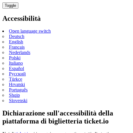
Toggle
Accessibilità
Open language switch
Deutsch
English
Français
Nederlands
Polski
Italiano
Español
Русский
Türkçe
Hrvatski
Português
Shqip
Slovenski
Dichiarazione sull'accessibilità della
piattaforma di biglietteria ticket.io